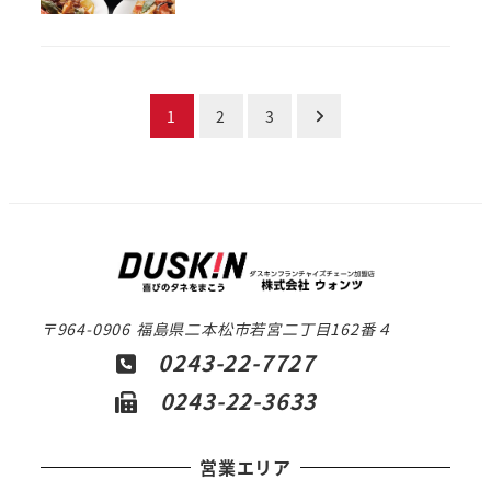
投
1
2
3
稿
の
ペ
ー
〒964-0906 福島県二本松市若宮二丁目162番４
ジ
0243-22-7727
送
0243-22-3633
り
営業エリア