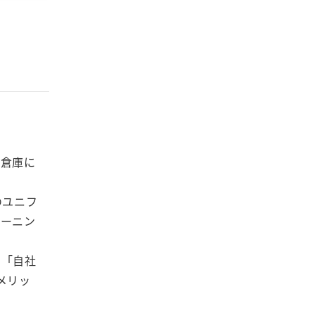
と倉庫に
のユニフ
リーニン
、「自社
メリッ